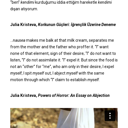
“ben”
kendimi
kurduğumu iddia ettiğim hareketle
kendimi
dışarı atıyorum.
Julia Kristeva,
Korkunun Güçleri: İğrençlik Üzerine Deneme
…
nausea
makes me balk at that milk cream, separates me
from the mother and the father who proffer it. “I” want
none of that element, sign of their desire; “I” do not want to
listen, “I” do not assimilate it. “I” expel it. But since the food is
not an “other” for “me”, who am only in their desire, I expel
myself
, I spit
myself
out, I abject
myself
with the same
Posted:
October 7, 2021
by
admin
motion through which “I” claim to establish
myself
.
Julia Kristeva,
Powers of Horror: An Essay on Abjection