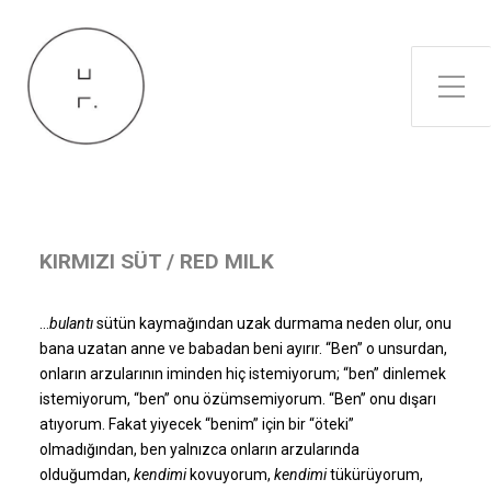
Toggle Side Menu
KIRMIZI SÜT / RED MILK
…
bulantı
sütün kaymağından uzak durmama neden olur, onu
bana uzatan anne ve babadan beni ayırır. “Ben” o unsurdan,
onların arzularının iminden hiç istemiyorum; “ben” dinlemek
istemiyorum, “ben” onu özümsemiyorum. “Ben” onu dışarı
atıyorum. Fakat yiyecek “benim” için bir “öteki”
olmadığından, ben yalnızca onların arzularında
olduğumdan,
kendimi
kovuyorum,
kendimi
tükürüyorum,