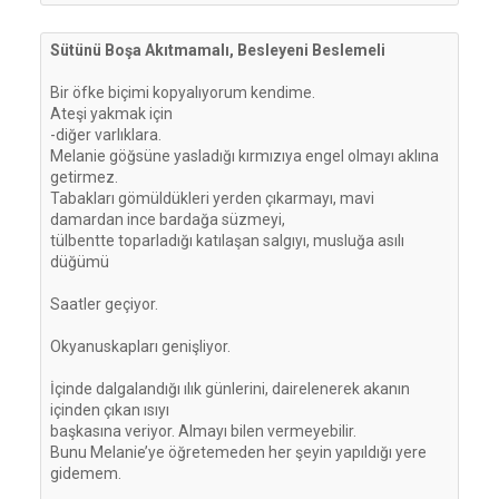
Sütünü Boşa Akıtmamalı, Besleyeni Beslemeli 
Bir öfke biçimi kopyalıyorum kendime.

Ateşi yakmak için 

-diğer varlıklara. 

Melanie göğsüne yasladığı kırmızıya engel olmayı aklına 
getirmez.

Tabakları gömüldükleri yerden çıkarmayı, mavi 
damardan ince bardağa süzmeyi, 

tülbentte toparladığı katılaşan salgıyı, musluğa asılı 
düğümü

Saatler geçiyor.

Okyanuskapları genişliyor.

İçinde dalgalandığı ılık günlerini, dairelenerek akanın 
içinden çıkan ısıyı 

başkasına veriyor. Almayı bilen vermeyebilir. 

Bunu Melanie’ye öğretemeden her şeyin yapıldığı yere 
gidemem.
