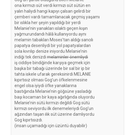
 ona kırmızı süt verdi kırmızı süt sütün en

 yalın haliydi hangi kapıyı çalsan gelirdi bir

 çemberi vardı tamamlanacak geçmiş yaşamı

 bir ıslıkla her şeyin yapıldığı bir yerdi

 Melanie’nin yanakları ıslaktı geçen kışın

 yağmurundandı hâlâ kullanıyordu aynı

 melamin tabakları Moses’tan aldığı sancılı

 papatya desenliydi bir yol papatyalardan 

 sola kıvrılıp denize iniyordu Melanie’nin

 indiği tek denizdi 
melaminler önemliydi
 iş ciddiye bindiğinde karşıya geçmek için

 başka bir tabağı üzerinde bir sal bir ip bir

 tahta iskele ufarak gereksinirdi MELANIE

 kıpırtısız olması Gog’un öfkelenmesine

 engel olsa iyiydi öfke yanaklarına

 bastığında Melanie’nin göğsüne yasladığı

 başı kocaman bir kaya ağırlığında oluyordu

 Melanie’nin sütü kırmızı değildi Gog sütü

 kırmızı seviyordu ilk denemeleriydi Gog’un

 ağzından taşan ılık süt üzerine damlıyordu

 Gog kıpırtısızdı.

 (insan uçamadığı için üzüntü duyabilir)
