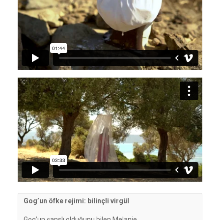
Gog’un öfke rejimi: bilinçli virgül
 Gog’un şanslı olduğunu bilen Melanie 
